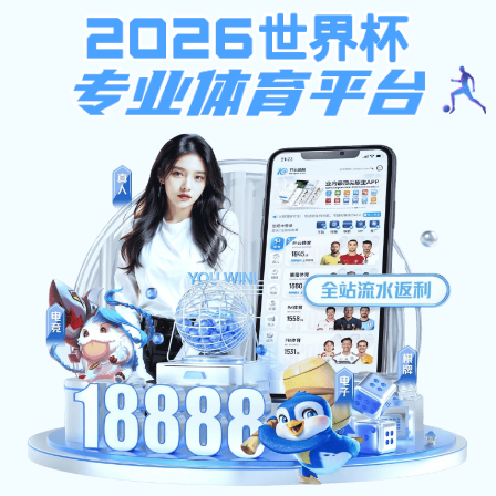
博亚体育彩票
当前位置：
首页
>>
校园文化
>>
一训三风
一训三风