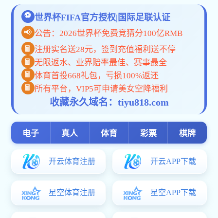
浏览：2532 时间：2026年04月30日
三分快3官网（公共基础学院通讯员 黄晨磊）4月29日
晚，学校田径场篮球馆内哨声落定、欢呼声雷动，第二十五
届运动会篮球比赛（温职“BA”）经过多轮鏖战迎来最终决
赛，在全场师生的掌声中圆满落下帷幕。经过数日的高强度