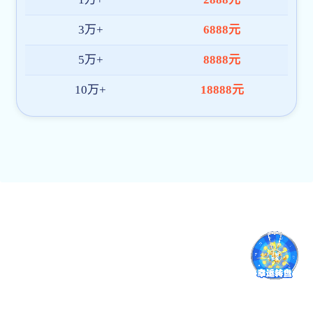
女子组赛场同样亮点纷呈，6支队伍的选手们突破刻板
印象，用凌厉的进攻、严密的防守诠释了“巾帼不让须眉”的
体育精神。赛场上她们奔跑拼抢、配合默契，精彩表现屡屡
赢得场边观众的喝彩。
最终数字经贸学院凭借全程稳定的发挥、攻守均衡的团
队优势，一路过关斩将夺得女子组冠军；建筑工程学院紧随
其后获得亚军，人工智能学院、设计学院分列第三、四名。
所有参赛队员在赛事中充分展现了顽强拼搏的意志品质与良
好的体育道德风尚，成为赛场上一道亮眼的风景线。