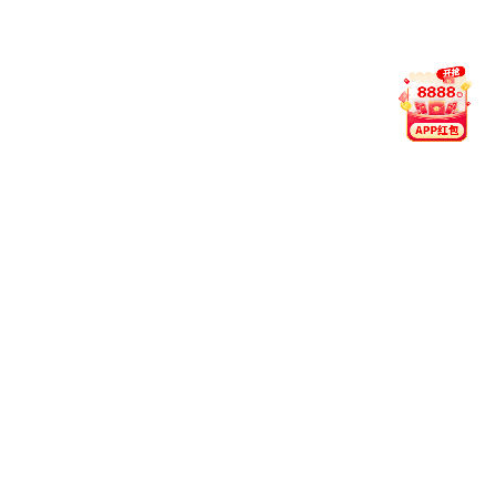
持续深化体育育人改革，推动竞技体育与全民健身协同发
展，推动“健康温职”建设，让体育成为助力学生全面成长成
才的重要支撑。
教育网站
中华人民共和国教育部
浙江省教育厅
现代高等职业技术教育网
温州教育网
温州高校
温州医科大学